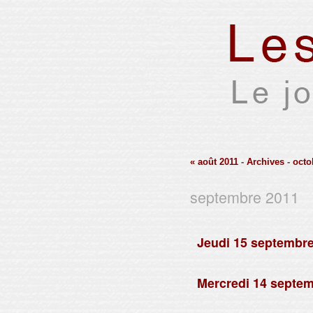
« août 2011
-
Archives
-
octo
septembre 2011
samedi 24 septembre 2011
Jeudi 15 septembre
Par Xavier Houssin
Mercredi 14 septem
Par Xavier Houssin