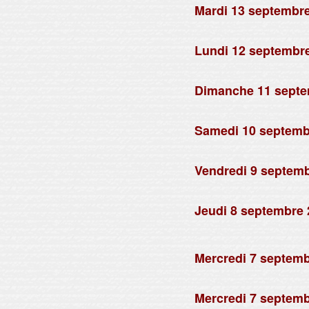
Mardi 13 septembre
Par Xavier Houssin
Lundi 12 septembre
Par Xavier Houssin
Dimanche 11 septe
Par Xavier Houssin
Samedi 10 septemb
Par Xavier Houssin
Vendredi 9 septemb
Par Xavier Houssin
Jeudi 8 septembre 
Par Xavier Houssin
samedi 10 septembre 2011
Mercredi 7 septemb
Par Xavier Houssin
Mercredi 7 septemb