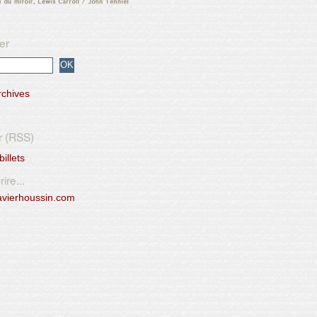
er
rchives
r (RSS)
billets
ire...
avierhoussin.com