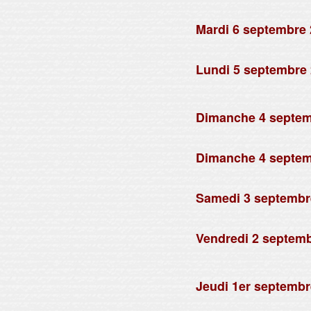
Par Xavier Houssin
Mardi 6 septembre 
Par Xavier Houssin
Lundi 5 septembre 
Par Xavier Houssin
mardi 6 septembre 2011
Dimanche 4 septem
Par Xavier Houssin
Dimanche 4 septem
Par Xavier Houssin
Samedi 3 septembr
Par Xavier Houssin
Vendredi 2 septemb
Par Xavier Houssin
samedi 3 septembre 2011
Jeudi 1er septembr
Par Xavier Houssin