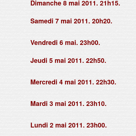
Dimanche 8 mai 2011. 21h15.
Par Xavier Houssin
Samedi 7 mai 2011. 20h20.
Par Xavier Houssin
mercredi 18 mai 2011
Vendredi 6 mai. 23h00.
Par Xavier Houssin
Jeudi 5 mai 2011. 22h50.
Par Xavier Houssin
lundi 9 mai 2011
Mercredi 4 mai 2011. 22h30.
Par Xavier Houssin
samedi 7 mai 2011
Mardi 3 mai 2011. 23h10.
Par Xavier Houssin
mercredi 4 mai 2011
Lundi 2 mai 2011. 23h00.
Par Xavier Houssin