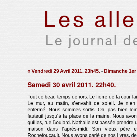
« Vendredi 29 Avril 2011. 23h45.
-
Dimanche 1er 
Samedi 30 avril 2011. 22h40.
Par Xavier Houssin le mercredi 4 mai 2011, 17:48 -
Lien permanent
Tout ce beau temps dehors. Le lierre de la cour fai
Le mur, au matin, s’envahit de soleil. Je n’en
enfermé. Nous sommes sortis. Oh, pas bien loin.
fauteuil jusqu’à la place de la mairie. Nous av
quilles, rue Boulard. Nathalie est passée prendre 
maison dans l’après-midi. Son vieux père e
Rochefoucault. Nous avons parlé de nos livres, de 