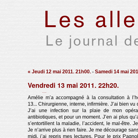
« Jeudi 12 mai 2011. 21h00.
-
Samedi 14 mai 201
Vendredi 13 mai 2011. 22h20.
Par Xavier Houssin le samedi 21 mai 2011, 21:53 -
Lien permanent
Amélie m’a accompagné à la consultation à l’hô
13... Chirurgienne, interne, infirmière. J’ai bien vu 
J’ai une infection sur la plaie de mon opéra
antibiotiques, et pour un moment. J’en ai plus qu
s’entortillent la maladie, l’accident, le mal-être. Je
Je n’arrive plus à rien faire. Je me décourage san
midi, j’ai repris mes lectures. Pour le prix Pagn