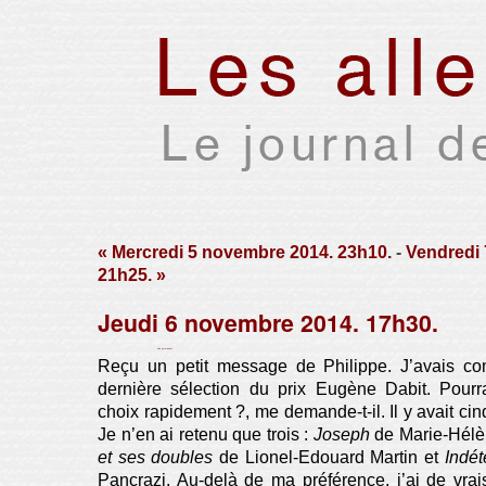
« Mercredi 5 novembre 2014. 23h10.
-
Vendredi
21h25. »
Jeudi 6 novembre 2014. 17h30.
Par Xavier Houssin le dimanche 16 novembre 2014, 18:26 -
Lien permanent
Reçu un petit message de Philippe. J’avais co
dernière sélection du prix Eugène Dabit. Pourra
choix rapidement ?, me demande-t-il. Il y avait cinq
Je n’en ai retenu que trois :
Joseph
de Marie-Hélè
et ses doubles
de Lionel-Edouard Martin et
Indét
Pancrazi. Au-delà de ma préférence, j’ai de vra