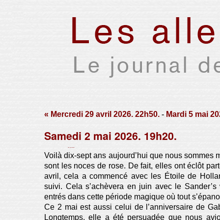
« Mercredi 29 avril 2026. 22h50.
-
Mardi 5 mai 20
Samedi 2 mai 2026. 19h20.
Par Xavier Houssin le mercredi 17 juin 2026, 12:08 -
Lien permanent
Voilà dix-sept ans aujourd’hui que nous sommes ma
sont les noces de rose. De fait, elles ont éclôt par
avril, cela a commencé avec les Étoile de Hollan
suivi. Cela s’achèvera en juin avec le Sander’
entrés dans cette période magique où tout s’épano
Ce 2 mai est aussi celui de l’anniversaire de Gab
Longtemps, elle a été persuadée que nous avio