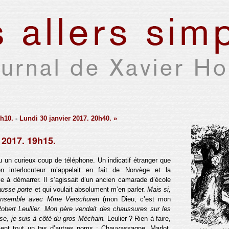
3h10.
-
Lundi 30 janvier 2017. 20h40. »
 2017. 19h15.
u un curieux coup de téléphone. Un indicatif étranger que
 interlocuteur m’appelait en fait de Norvège et la
le à démarrer. Il s’agissait d’un ancien camarade d’école
ausse porte
et qui voulait absolument m’en parler.
Mais si,
 ensemble avec Mme Verschuren
(mon Dieu, c’est mon
-Robert Leullier. Mon père vendait des chaussures sur les
se, je suis à côté du gros Méchain.
Leulier ? Rien à faire,
ient tout un tas d’autres noms : Chauvassagne, Marlot,