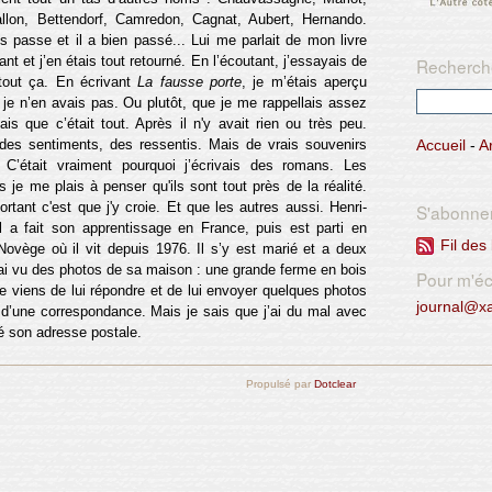
allon, Bettendorf, Camredon, Cagnat, Aubert, Hernando.
s passe et il a bien passé... Lui me parlait de mon livre
 et j’en étais tout retourné. En l’écoutant, j’essayais de
Recherch
tout ça. En écrivant
La fausse porte
, je m’étais aperçu
je n’en avais pas. Ou plutôt, que je me rappellais assez
s que c’était tout. Après il n'y avait rien ou très peu.
des sentiments, des ressentis. Mais de vrais souvenirs
Accueil
-
A
. C’était vraiment pourquoi j’écrivais des romans. Les
s je me plais à penser qu'ils sont tout près de la réalité.
rtant c'est que j'y croie. Et que les autres aussi. Henri-
S'abonne
 Il a fait son apprentissage en France, puis est parti en
Fil des 
Novège où il vit depuis 1976. Il s’y est marié et a deux
J’ai vu des photos de sa maison : une grande ferme en bois
Pour m'écr
Je viens de lui répondre et de lui envoyer quelques photos
journal@x
 d’une correspondance. Mais je sais que j’ai du mal avec
dé son adresse postale.
Propulsé par
Dotclear