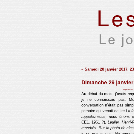
« Samedi 28 janvier 2017. 2
Dimanche 29 janvier
Par Xavier Houssin le mardi 21 février 2017, 21:41 -
Lien permanent
Au début du mois, j’avais reç
je ne connaissais pas. Mon
conversation n’était pas simp
primaire qui venait de lire
La f
rappelez-vous, nous étions
CE1. 1961 ?),
Leulier, Henri
marchés. Sur la photo de clas
je ne voyais pas. Me revena