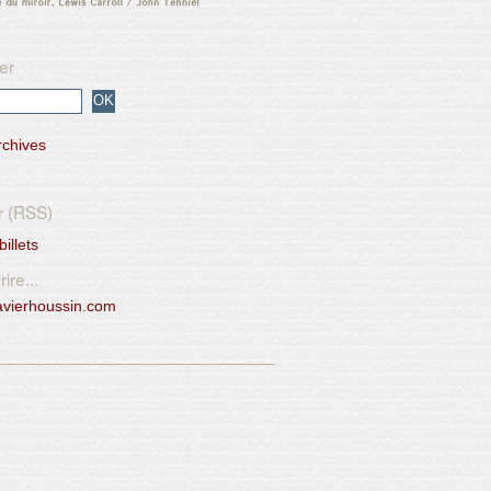
er
rchives
r (RSS)
billets
ire...
avierhoussin.com