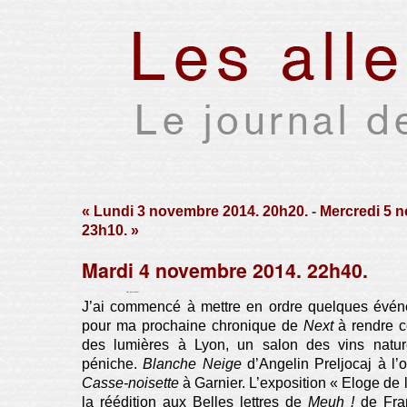
« Lundi 3 novembre 2014. 20h20.
-
Mercredi 5 
23h10. »
Mardi 4 novembre 2014. 22h40.
Par Xavier Houssin le jeudi 6 novembre 2014, 00:24 -
Lien permanent
J’ai commencé à mettre en ordre quelques évé
pour ma prochaine chronique de
Next
à rendre c
des lumières à Lyon, un salon des vins natur
péniche.
Blanche Neige
d’Angelin Preljocaj à l’o
Casse-noisette
à Garnier. L’exposition « Eloge de l
la réédition aux Belles lettres de
Meuh !
de Fran