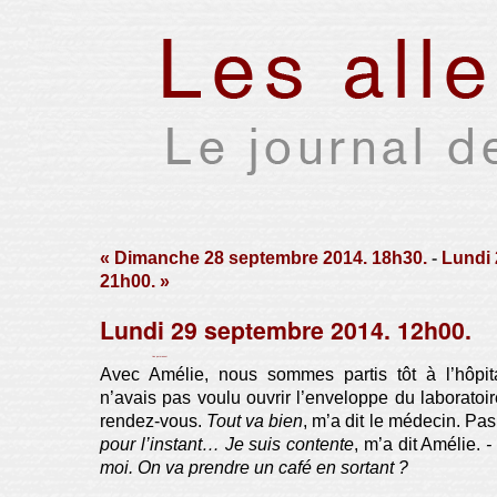
« Dimanche 28 septembre 2014. 18h30.
-
Lundi 
21h00. »
Lundi 29 septembre 2014. 12h00.
Par Xavier Houssin le lundi 6 octobre 2014, 17:26 -
Lien permanent
Avec Amélie, nous sommes partis tôt à l’hôpit
n’avais pas voulu ouvrir l’enveloppe du laboratoi
rendez-vous.
Tout va bien
, m’a dit le médecin. Pas
pour l’instant…
Je suis contente
, m’a dit Amélie.
-
moi. On va prendre un café en sortant ?