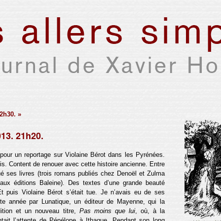
22h30. »
13. 21h20.
 pour un reportage sur Violaine Bérot dans les Pyrénées.
ois. Content de renouer avec cette histoire ancienne. Entre
ué ses livres (trois romans publiés chez Denoël et Zulma
 aux éditions Baleine). Des textes d’une grande beauté
Et puis Violaine Bérot s’était tue. Je n’avais eu de ses
tte année par Lunatique, un éditeur de Mayenne, qui la
ition et un nouveau titre,
Pas moins que lui
, où, à la
ntait l’attente de Pénélope à Ithaque. Pendant son long