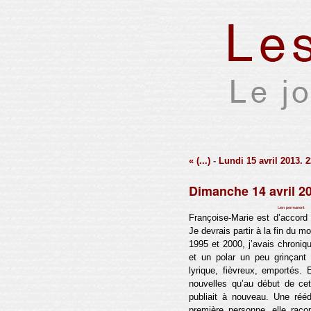
« (...)
-
Lundi 15 avril 2013. 
Dimanche 14 avril 20
Par Xavier Houssin le mardi 28 mai 2013, 17:12 -
Lien permanent
Françoise-Marie est d’accord
Je devrais partir à la fin du m
1995 et 2000, j’avais chroniq
et un polar un peu grinçant
lyrique, fièvreux, emportés. 
nouvelles qu’au début de ce
publiait à nouveau. Une rééd
première personne, elle raco