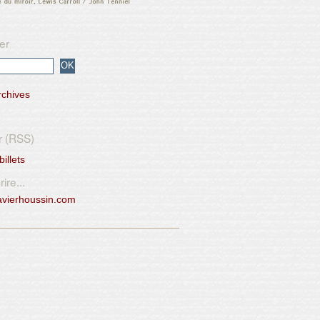
er
rchives
r (RSS)
billets
ire...
avierhoussin.com