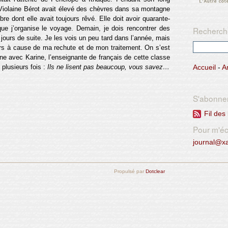
 Violaine Bérot avait élevé des chèvres dans sa montagne
re dont elle avait toujours rêvé. Elle doit avoir quarante-
que j’organise le voyage. Demain, je dois rencontrer des
Recherch
jours de suite. Je les vois un peu tard dans l’année, mais
ers à cause de ma rechute et de mon traitement. On s’est
one avec Karine, l’enseignante de français de cette classe
 plusieurs fois :
Ils ne lisent pas beaucoup, vous savez…
Accueil
-
A
S'abonne
Fil des 
Pour m'écr
journal@x
Propulsé par
Dotclear