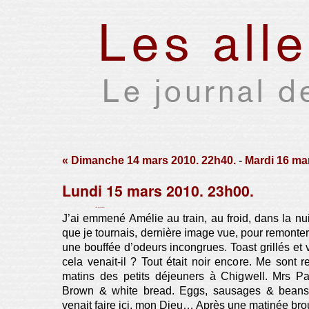
« Dimanche 14 mars 2010. 22h40.
-
Mardi 16 mar
Lundi 15 mars 2010. 23h00.
Par Xavier Houssin le mardi 16 mars 2010, 15:42 -
Lien permanent
J’ai emmené Amélie au train, au froid, dans la nui
que je tournais, dernière image vue, pour remonter 
une bouffée d’odeurs incongrues. Toast grillés et 
cela venait-il ? Tout était noir encore. Me sont 
matins des petits déjeuners à Chigwell. Mrs Pa
Brown & white bread. Eggs, sausages & beans.
venait faire ici, mon Dieu… Après une matinée broui