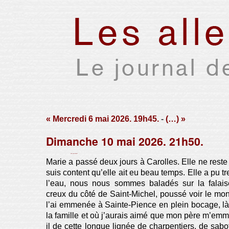
« Mercredi 6 mai 2026. 19h45.
-
(…) »
Dimanche 10 mai 2026. 21h50.
Par Xavier Houssin le mercredi 17 juin 2026, 16:46 -
Lien permanent
Marie a passé deux jours à Carolles. Elle ne rest
suis content qu’elle ait eu beau temps. Elle a pu 
l’eau, nous nous sommes baladés sur la falai
creux du côté de Saint-Michel, poussé voir le mon
l’ai emmenée à Sainte-Pience en plein bocage, là
la famille et où j’aurais aimé que mon père m’emm
il de cette longue lignée de charpentiers, de sabo