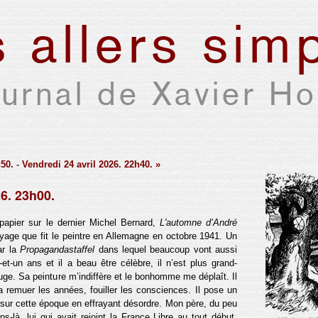
h50.
-
Vendredi 24 avril 2026. 22h40. »
26. 23h00.
apier sur le dernier Michel Bernard,
L'automne d’André
voyage que fit le peintre en Allemagne en octobre 1941. Un
ar la
Propagandastaffel
dans lequel beaucoup vont aussi
et-un ans et il a beau être célèbre, il n’est plus grand-
ge. Sa peinture m’indiffère et le bonhomme me déplaît. Il
 remuer les années, fouiller les consciences. Il pose un
 sur cette époque en effrayant désordre. Mon père, du peu
ps-là, lui qui avait rejoint la France Libre au tout début,