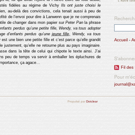
restés fidèles au régime de Vichy
Ils ont juste choisi le
ien, au-delà des convictions, cela tenait aussi à peu de
fité de l’envoi pour dire à Lanwenn que je ne comprenais
Recherch
utile de changer dans mon papier sur
Peter Pan
la phrase
’enfants perdus qu’une petite fille, Wendy, va tous adopter
efuge d’enfants perdus qu’une
jeune fille,
Wendy, va tous
st une bien une petite fille et c’est parce qu’elle grandit
Accueil
-
A
lle justement, qu’elle ne retourne plus au pays imaginaire.
e dans la tête de celui qui chipote le texte ainsi. J’ai
ans peu de temps va servir à emballer les épluchures de
S'abonne
’importance, ça agace…
Fil des 
Pour m'écr
journal@x
Propulsé par
Dotclear