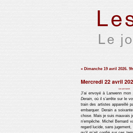
« Dimanche 19 avril 2026. 9
Mercredi 22 avril 20
Par Xavier Houssin le mardi 16 juin 2026, 13:05 -
Lien permanent
J’ai envoyé à Lanwenn mon p
Derain
, où il s’arrête sur le 
train des artistes appareillé p
embarquer. Derain a soixante-
chose. Mais je suis mauvais ju
n’empêche. Michel Bernard va
regard lucide, sans jugement,
qu’il m’ait confié sur ces tem