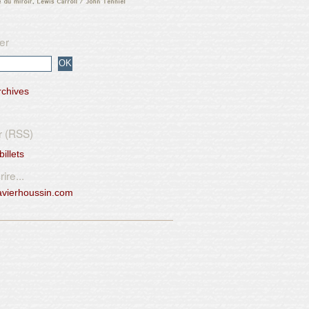
er
rchives
r (RSS)
billets
ire...
avierhoussin.com