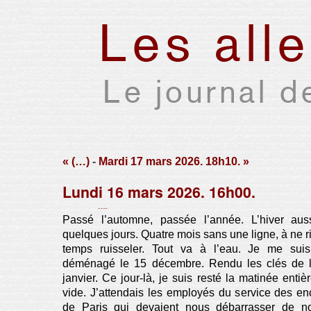
« (…)
-
Mardi 17 mars 2026. 18h10. »
Lundi 16 mars 2026. 16h00.
Par Xavier Houssin le mercredi 25 mars 2026, 20:27 -
Lien permanent
Passé l’automne, passée l’année. L’hiver au
quelques jours. Quatre mois sans une ligne, à ne rie
temps ruisseler. Tout va à l’eau. Je me su
déménagé le 15 décembre. Rendu les clés de l
janvier. Ce jour-là, je suis resté la matinée enti
vide. J’attendais les employés du service des en
de Paris qui devaient nous débarrasser de notr