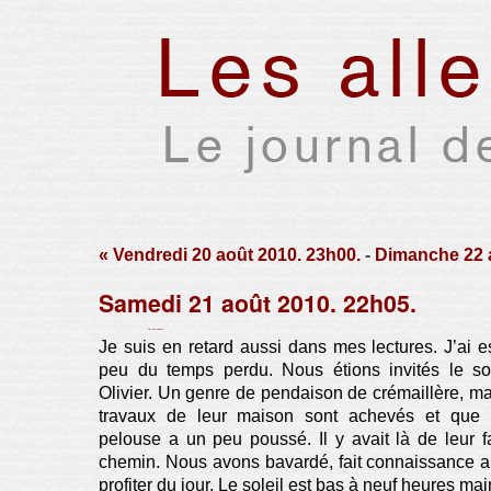
« Vendredi 20 août 2010. 23h00.
-
Dimanche 22 a
Samedi 21 août 2010. 22h05.
Par Xavier Houssin le lundi 23 août 2010, 13:30 -
Lien permanent
Je suis en retard aussi dans mes lectures. J’ai e
peu du temps perdu. Nous étions invités le so
Olivier. Un genre de pendaison de crémaillère, ma
travaux de leur maison sont achevés et que l
pelouse a un peu poussé. Il y avait là de leur fa
chemin. Nous avons bavardé, fait connaissance au
profiter du jour. Le soleil est bas à neuf heures mai