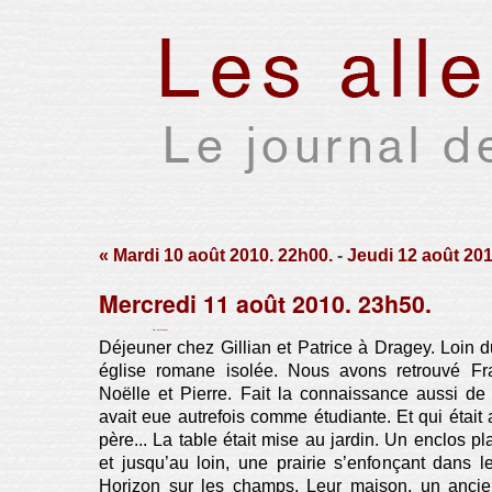
« Mardi 10 août 2010. 22h00.
-
Jeudi 12 août 201
Mercredi 11 août 2010. 23h50.
Par Xavier Houssin le vendredi 13 août 2010, 11:48 -
Lien permanent
Déjeuner chez Gillian et Patrice à Dragey. Loin d
église romane isolée. Nous avons retrouvé Fra
Noëlle et Pierre. Fait la connaissance aussi de
avait eue autrefois comme étudiante. Et qui éta
père... La table était mise au jardin. Un enclos p
et jusqu’au loin, une prairie s’enfonçant dans le
Horizon sur les champs. Leur maison, un ancien